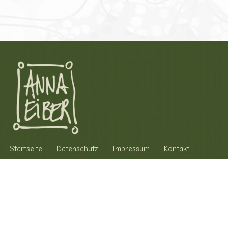
Startseite
Datenschutz
Impressum
Kontakt
Anna Eiber
Udlerstr 1
54552 Schalkenmehren
Telefon: +49 172 - 73 60 168
E-Mail: info@anna-eiber.de